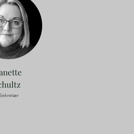
anette
chultz
Sekretær