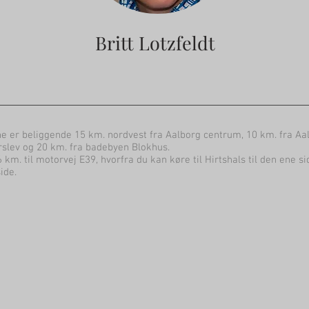
Britt Lotzfeldt
e er beliggende 15 km. nordvest fra Aalborg centrum, 10 km. fra Aal
slev og 20 km. fra badebyen Blokhus.
6 km. til motorvej E39, hvorfra du kan køre til Hirtshals til den ene s
ide.