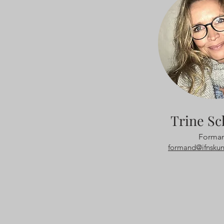
Trine Sc
Forma
formand@ifnskun