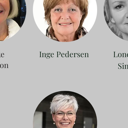
ke
Inge Pedersen
Lon
ton
Si