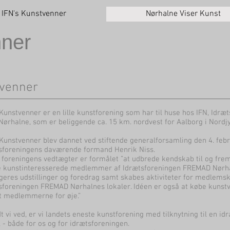
IFN's Kunstvenner
Nørhalne Viser Kunst
nner
tvenner
 Kunstvenner er en lille kunstforening som har til huse hos IFN, Idr
Nørhalne, som er beliggende ca. 15 km. nordvest for Aalborg i Nordjy
 Kunstvenner blev dannet ved stiftende generalforsamling den 4. febru
sforeningens daværende formand Henrik Niss.
e foreningens vedtægter er formålet ”at udbrede kendskab til og frem
 kunstinteresserede medlemmer af Idrætsforeningen FREMAD Nørhal
geres udstillinger og foredrag samt skabes aktiviteter for medlemskr
sforeningen FREMAD Nørhalnes lokaler. Idéen er også at købe kuns
t medlemmerne for øje.”
dt vi ved, er vi landets eneste kunstforening med tilknytning til en id
l - både for os og for idrætsforeningen.