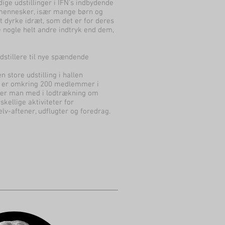
ge udstillinger i IFN's indbydende
 mennesker, især mange børn og
at dyrke idræt, som det er for deres
 nogle helt andre indtryk end dem,
udstillere til nye spændende
n store udstilling i hallen
Der er omkring 200 medlemmer i
 er man med i lodtrækning om
kellige aktiviteter for
-aftener, udflugter og foredrag.