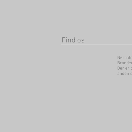
Find os
Nørhaln
Brønder
Der er 
anden s