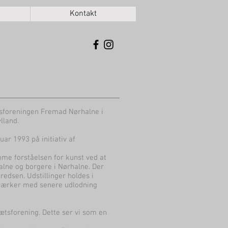
Kontakt
ætsforeningen Fremad Nørhalne i
lland.
ar 1993 på initiativ af
me forståelsen for kunst ved at
ne og borgere i Nørhalne. Der
edsen. Udstillinger holdes i
tværker med senere udlodning
rætsforening. Dette ser vi som en