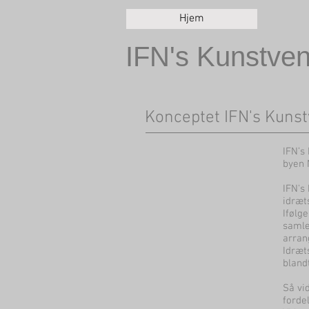
Hjem
IFN's Kunstve
Konceptet IFN's Kuns
IFN’s
byen 
IFN's
idræt
Ifølg
samle
arran
Idræt
bland
Så vi
forde