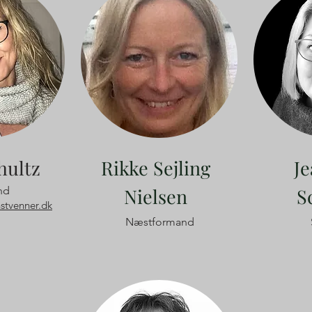
hultz
Rikke Sejling
Je
nd
Nielsen
S
stvenner.dk
Næstformand