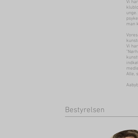
Vi ha
klubl
unge.
psyke
man k
Vores
kunst
Vi har
”Nørh
kunst
indkø
medle
Alle,
Aabyb
Bestyrelsen