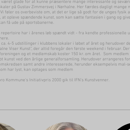
r været glade for at kunne præsentere mange interessante og seværdi
okaler på Gustav Zimmersvej i Nørhalne. Her færdes dagligt mange
 Vi føler os overbeviste om, at det er lige så godt for de unges fysik 
, at opleve spændende kunst, som kan sætte fantasien i gang og give
an få ude på sportsbanerne.
 repertoire har i årenes løb spændt vidt - fra kendte professionelle 
nere.
 ca. 4-5 udstillinger i klubbens lokaler i løbet af året og herudover de
alne Viser Kunst”, der altid foregår den første weekend i februar. 
foreningen og et medlemskab koster 150 kr. om året. Som medlem
bt kunst ved den årlige generalforsamling. Herudover arrangeres fors
mskredsen samt andre interesserede, herunder eksempelvis mal-selv
 som har lyst, kan optages som medlem
ro Kommune's Initiativpris 2000 gik til IFN's Kunstvenner.