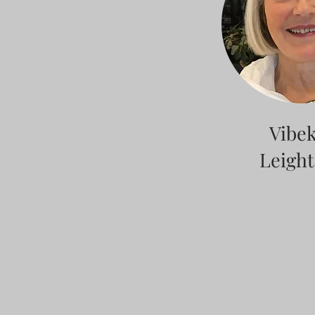
Vibe
Leigh