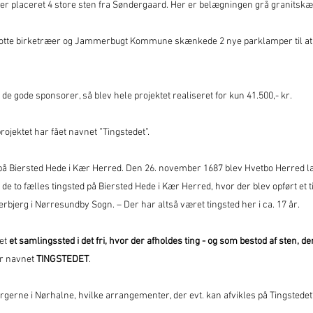
 er placeret 4 store sten fra Søndergaard. Her er belægningen grå granitskæ
 flotte birketræer og Jammerbugt Kommune skænkede 2 nye parklamper til at
g de gode sponsorer, så blev hele projektet realiseret for kun 41.500,- kr.
rojektet har fået navnet ”Tingstedet”.
ed på Biersted Hede i Kær Herred. Den 26. november 1687 blev Hvetbo Herred
de to fælles tingsted på Biersted Hede i Kær Herred, hvor der blev opført et 
oerbjerg i Nørresundby Sogn. – Der har altså været tingsted her i ca. 17 år.
det
et samlingssted i det fri, hvor der afholdes ting - og som bestod af sten, de
or navnet
TINGSTEDET
.
 borgerne i Nørhalne, hvilke arrangementer, der evt. kan afvikles på Tingstedet