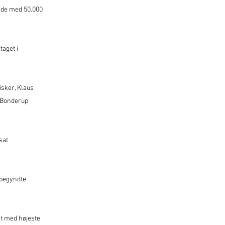
ede med 50.000
taget i
isker, Klaus
r Bonderup
sat
 begyndte
rt med højeste