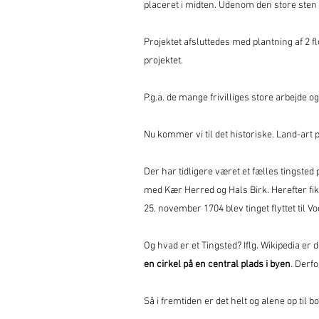
placeret i midten. Udenom den store sten
Projektet afsluttedes med plantning af 2
projektet.
P.g.a. de mange frivilliges store arbejde o
Nu kommer vi til det historiske. Land-art p
Der har tidligere været et fælles tingst
med Kær Herred og Hals Birk. Herefter fik 
25. november 1704 blev tinget flyttet til V
Og hvad er et Tingsted? Iflg. Wikipedia er 
en cirkel på en central plads i byen
. Derf
Så i fremtiden er det helt og alene op til