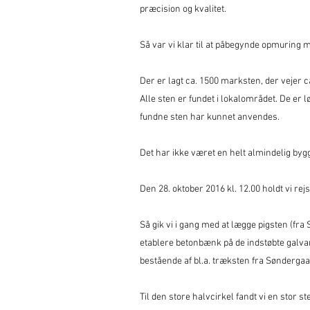
præcision og kvalitet.
Så var vi klar til at påbegynde opmuring 
Der er lagt ca. 1500 marksten, der vejer c
Alle sten er fundet i lokalområdet. De er lø
fundne sten har kunnet anvendes.
Det har ikke været en helt almindelig byg
Den 28. oktober 2016 kl. 12.00 holdt vi re
Så gik vi i gang med at lægge pigsten (fra 
etablere betonbænk på de indstøbte galva
bestående af bl.a. træksten fra Søndergaa
Til den store halvcirkel fandt vi en stor st