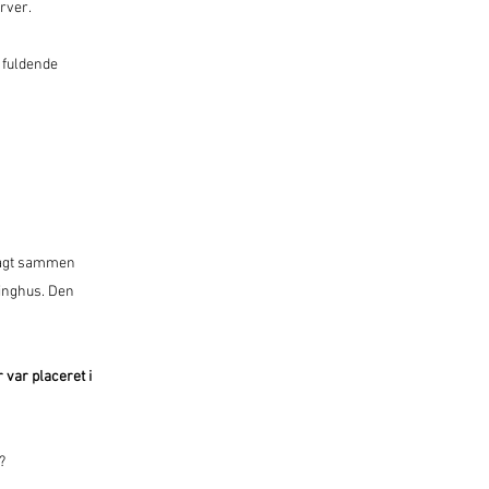
rver.
 fuldende
 lagt sammen
tinghus. Den
r var placeret i
?