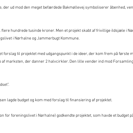
ne, der ud mod den meget befærdede Bakmøllevej symboliserer åbenhed, ven
til flere hundrede tusinde kroner. Men et projekt skabt af frivillige ildsjæle i 
ingslivet i Nørhalne og Jammerbugt Kommune.
et forslag til projektet med udgangspunkt i de ideer, der kom frem på første 
op af marksten, der danner 2 halvcirkler. Den lille vender ind mod Forsamli
dset”.
en lagde budget og kom med forslag til finansiering af projektet.
 for foreningslivet i Nørhalne) godkendte projektet, som havde et budget på