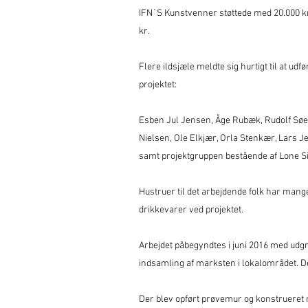
IFN`S Kunstvenner støttede med 20.000 k
kr.
Flere ildsjæle meldte sig hurtigt til at u
projektet:
Esben Jul Jensen, Åge Rubæk, Rudolf Søe 
Nielsen, Ole Elkjær, Orla Stenkær, Lars 
samt projektgruppen bestående af Lone S
Hustruer til det arbejdende folk har man
drikkevarer ved projektet.
Arbejdet påbegyndtes i juni 2016 med udg
indsamling af marksten i lokalområdet. D
Der blev opført prøvemur og konstrueret m