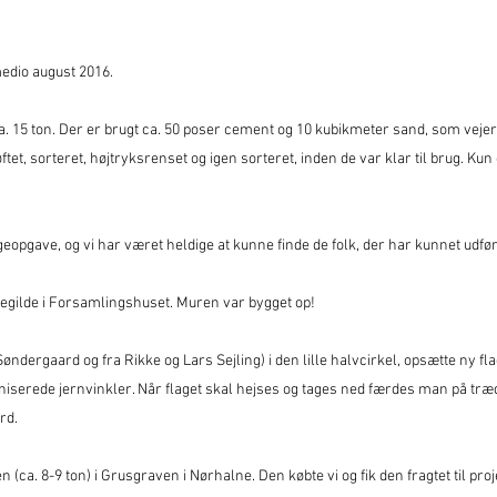
medio august 2016.
a. 15 ton. Der er brugt ca. 50 poser cement og 10 kubikmeter sand, som vejer 
ftet, sorteret, højtryksrenset og igen sorteret, inden de var klar til brug. Kun 
geopgave, og vi har været heldige at kunne finde de folk, der har kunnet udfø
jsegilde i Forsamlingshuset. Muren var bygget op!
Søndergaard og fra Rikke og Lars Sejling) i den lille halvcirkel, opsætte ny fl
niserede jernvinkler. Når flaget skal hejses og tages ned færdes man på træ
rd.
en (ca. 8-9 ton) i Grusgraven i Nørhalne. Den købte vi og fik den fragtet til proj