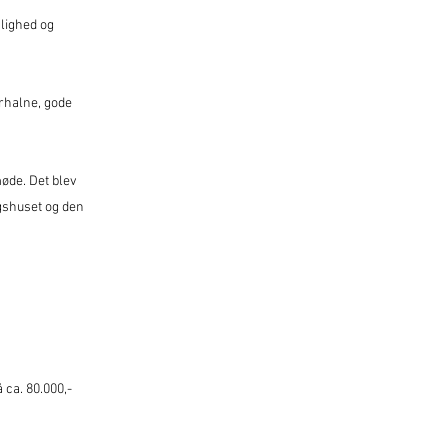
lighed og
Nørhalne, gode
møde. Det blev
ngshuset og den
 ca. 80.000,-