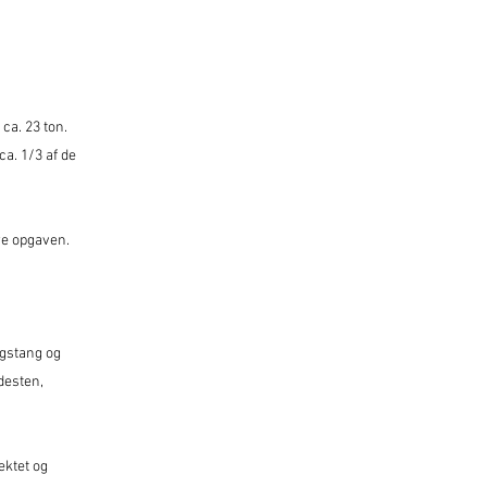
ca. 23 ton.
ca. 1/3 af de
re opgaven.
agstang og
desten,
ektet og