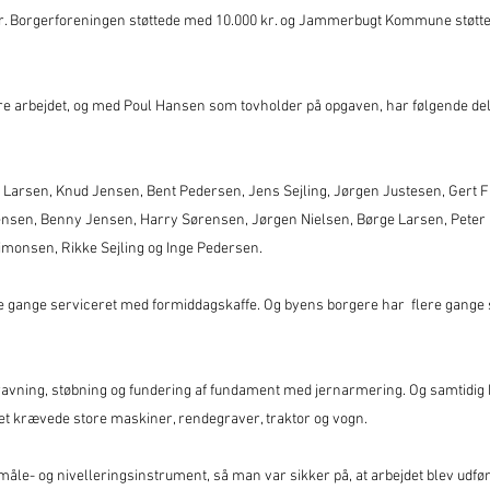
r. Borgerforeningen støttede med 10.000 kr. og Jammerbugt Kommune støtt
dføre arbejdet, og med Poul Hansen som tovholder på opgaven, har følgende del
Larsen, Knud Jensen, Bent Pedersen, Jens Sejling, Jørgen Justesen, Gert F
Jensen, Benny Jensen, Harry Sørensen, Jørgen Nielsen, Børge Larsen, Pete
imonsen, Rikke Sejling og Inge Pedersen.
ge gange serviceret med formiddagskaffe. Og byens borgere har flere gange 
ravning, støbning og fundering af fundament med jernarmering. Og samtidig
et krævede store maskiner, rendegraver, traktor og vogn.
åle- og nivelleringsinstrument, så man var sikker på, at arbejdet blev udfø