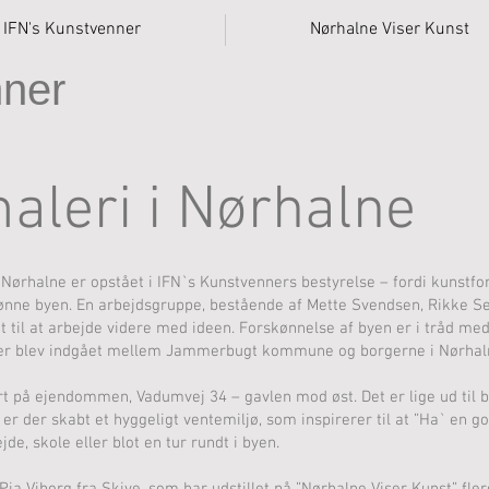
IFN's Kunstvenner
Nørhalne Viser Kunst
nner
aleri i Nørhalne
i Nørhalne er opstået i IFN`s Kunstvenners bestyrelse – fordi kunstfo
kønne byen. En arbejdsgruppe, bestående af Mette Svendsen, Rikke Se
t til at arbejde videre med ideen. Forskønnelse af byen er i tråd me
der blev indgået mellem Jammerbugt kommune og borgerne i Nørhaln
rt på ejendommen, Vadumvej 34 – gavlen mod øst. Det er lige ud til 
er der skabt et hyggeligt ventemiljø, som inspirerer til at ”Ha` en 
jde, skole eller blot en tur rundt i byen.