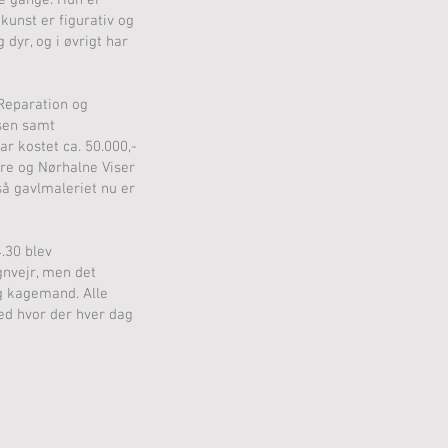
re gange. Hun er
unst er figurativ og
dyr, og i øvrigt har
 Reparation og
rsen samt
r kostet ca. 50.000,-
re og Nørhalne Viser
å gavlmaleriet nu er
.30 blev
gnvejr, men det
og kagemand. Alle
ted hvor der hver dag