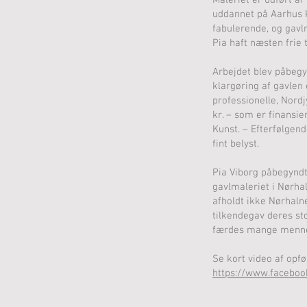
Maleriet er udført af
uddannet på Aarhus K
fabulerende, og gavl
Pia haft næsten frie 
Arbejdet blev påbegyn
klargøring af gavlen 
professionelle, Nord
kr. – som er finansi
Kunst. – Efterfølge
fint belyst.
Pia Viborg påbegyndt
gavlmaleriet i Nørha
afholdt ikke Nørhaln
tilkendegav deres sto
færdes mange menne
Se kort video af opf
https://www.facebo