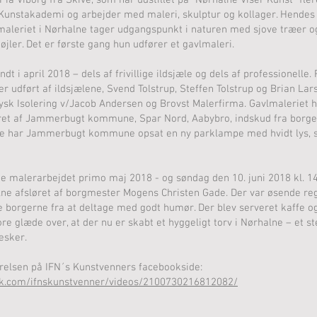
 Pia Viborg fra Skive, som har udstillet på ”Nørhalne Viser Kunst” fle
unstakademi og arbejder med maleri, skulptur og kollager. Hendes k
maleriet i Nørhalne tager udgangspunkt i naturen med sjove træer og 
tøjler. Det er første gang hun udfører et gavlmaleri.
dt i april 2018 – dels af frivillige ildsjæle og dels af professionelle.
er udført af ildsjælene, Svend Tolstrup, Steffen Tolstrup og Brian La
jysk Isolering v/Jacob Andersen og Brovst Malerfirma. Gavlmaleriet ha
eret af Jammerbugt kommune, Spar Nord, Aabybro, indskud fra borge
nde har Jammerbugt kommune opsat en ny parklampe med hvidt lys, s
e malerarbejdet primo maj 2018 - og søndag den 10. juni 2018 kl. 14
lne afsløret af borgmester Mogens Christen Gade. Der var øsende re
e borgerne fra at deltage med godt humør. Der blev serveret kaffe 
re glæde over, at der nu er skabt et hyggeligt torv i Nørhalne – et s
sker.
ørelsen på IFN´s Kunstvenners facebookside:
ok.com/ifnskunstvenner/videos/2100730216812082/