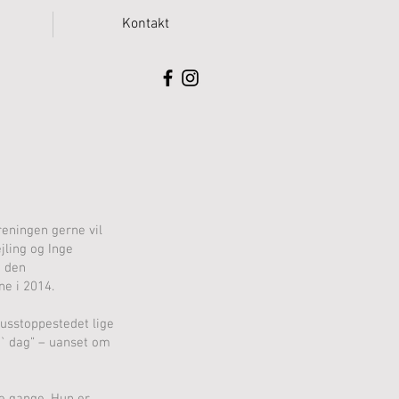
Kontakt
reningen gerne vil
jling og Inge
d den
e i 2014.
busstoppestedet lige
go` dag” – uanset om